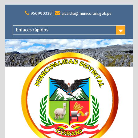
Saltar
al
950990339
alcaldia@municorani.gob.pe
contenido
Enlaces rápidos