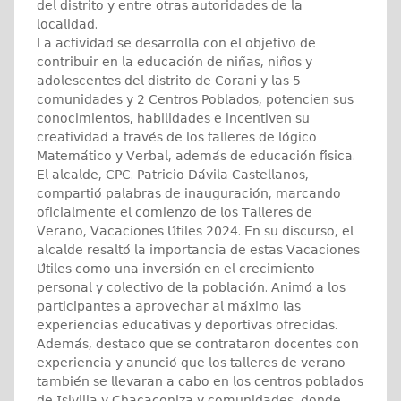
𝖽𝖾𝗅 𝖽𝗂𝗌𝗍𝗋𝗂𝗍𝗈 𝗒 𝖾𝗇𝗍𝗋𝖾 𝗈𝗍𝗋𝖺𝗌 𝖺𝗎𝗍𝗈𝗋𝗂𝖽𝖺𝖽𝖾𝗌 𝖽𝖾 𝗅𝖺
𝗅𝗈𝖼𝖺𝗅𝗂𝖽𝖺𝖽.
𝖫𝖺 𝖺𝖼𝗍𝗂𝗏𝗂𝖽𝖺𝖽 𝗌𝖾 𝖽𝖾𝗌𝖺𝗋𝗋𝗈𝗅𝗅𝖺 𝖼𝗈𝗇 𝖾𝗅 𝗈𝖻𝗃𝖾𝗍𝗂𝗏𝗈 𝖽𝖾
𝖼𝗈𝗇𝗍𝗋𝗂𝖻𝗎𝗂𝗋 𝖾𝗇 𝗅𝖺 𝖾𝖽𝗎𝖼𝖺𝖼𝗂𝗈́𝗇 𝖽𝖾 𝗇𝗂𝗇̃𝖺𝗌, 𝗇𝗂𝗇̃𝗈𝗌 𝗒
𝖺𝖽𝗈𝗅𝖾𝗌𝖼𝖾𝗇𝗍𝖾𝗌 𝖽𝖾𝗅 𝖽𝗂𝗌𝗍𝗋𝗂𝗍𝗈 𝖽𝖾 𝖢𝗈𝗋𝖺𝗇𝗂 𝗒 𝗅𝖺𝗌 𝟧
𝖼𝗈𝗆𝗎𝗇𝗂𝖽𝖺𝖽𝖾𝗌 𝗒 𝟤 𝖢𝖾𝗇𝗍𝗋𝗈𝗌 𝖯𝗈𝖻𝗅𝖺𝖽𝗈𝗌, 𝗉𝗈𝗍𝖾𝗇𝖼𝗂𝖾𝗇 𝗌𝗎𝗌
𝖼𝗈𝗇𝗈𝖼𝗂𝗆𝗂𝖾𝗇𝗍𝗈𝗌, 𝗁𝖺𝖻𝗂𝗅𝗂𝖽𝖺𝖽𝖾𝗌 𝖾 𝗂𝗇𝖼𝖾𝗇𝗍𝗂𝗏𝖾𝗇 𝗌𝗎
𝖼𝗋𝖾𝖺𝗍𝗂𝗏𝗂𝖽𝖺𝖽 𝖺 𝗍𝗋𝖺𝗏𝖾́𝗌 𝖽𝖾 𝗅𝗈𝗌 𝗍𝖺𝗅𝗅𝖾𝗋𝖾𝗌 𝖽𝖾 𝗅𝗈́𝗀𝗂𝖼𝗈
𝖬𝖺𝗍𝖾𝗆𝖺́𝗍𝗂𝖼𝗈 𝗒 𝖵𝖾𝗋𝖻𝖺𝗅, 𝖺𝖽𝖾𝗆𝖺́𝗌 𝖽𝖾 𝖾𝖽𝗎𝖼𝖺𝖼𝗂𝗈́𝗇 𝖿𝗂́𝗌𝗂𝖼𝖺.
𝖤𝗅 𝖺𝗅𝖼𝖺𝗅𝖽𝖾, 𝖢𝖯𝖢. 𝖯𝖺𝗍𝗋𝗂𝖼𝗂𝗈 𝖣𝖺́𝗏𝗂𝗅𝖺 𝖢𝖺𝗌𝗍𝖾𝗅𝗅𝖺𝗇𝗈𝗌,
𝖼𝗈𝗆𝗉𝖺𝗋𝗍𝗂𝗈́ 𝗉𝖺𝗅𝖺𝖻𝗋𝖺𝗌 𝖽𝖾 𝗂𝗇𝖺𝗎𝗀𝗎𝗋𝖺𝖼𝗂𝗈́𝗇, 𝗆𝖺𝗋𝖼𝖺𝗇𝖽𝗈
𝗈𝖿𝗂𝖼𝗂𝖺𝗅𝗆𝖾𝗇𝗍𝖾 𝖾𝗅 𝖼𝗈𝗆𝗂𝖾𝗇𝗓𝗈 𝖽𝖾 𝗅𝗈𝗌 𝖳𝖺𝗅𝗅𝖾𝗋𝖾𝗌 𝖽𝖾
𝖵𝖾𝗋𝖺𝗇𝗈, 𝖵𝖺𝖼𝖺𝖼𝗂𝗈𝗇𝖾𝗌 𝖴́𝗍𝗂𝗅𝖾𝗌 𝟤𝟢𝟤𝟦. 𝖤𝗇 𝗌𝗎 𝖽𝗂𝗌𝖼𝗎𝗋𝗌𝗈, 𝖾𝗅
𝖺𝗅𝖼𝖺𝗅𝖽𝖾 𝗋𝖾𝗌𝖺𝗅𝗍𝗈́ 𝗅𝖺 𝗂𝗆𝗉𝗈𝗋𝗍𝖺𝗇𝖼𝗂𝖺 𝖽𝖾 𝖾𝗌𝗍𝖺𝗌 𝖵𝖺𝖼𝖺𝖼𝗂𝗈𝗇𝖾𝗌
𝖴́𝗍𝗂𝗅𝖾𝗌 𝖼𝗈𝗆𝗈 𝗎𝗇𝖺 𝗂𝗇𝗏𝖾𝗋𝗌𝗂𝗈́𝗇 𝖾𝗇 𝖾𝗅 𝖼𝗋𝖾𝖼𝗂𝗆𝗂𝖾𝗇𝗍𝗈
𝗉𝖾𝗋𝗌𝗈𝗇𝖺𝗅 𝗒 𝖼𝗈𝗅𝖾𝖼𝗍𝗂𝗏𝗈 𝖽𝖾 𝗅𝖺 𝗉𝗈𝖻𝗅𝖺𝖼𝗂𝗈́𝗇. 𝖠𝗇𝗂𝗆𝗈́ 𝖺 𝗅𝗈𝗌
𝗉𝖺𝗋𝗍𝗂𝖼𝗂𝗉𝖺𝗇𝗍𝖾𝗌 𝖺 𝖺𝗉𝗋𝗈𝗏𝖾𝖼𝗁𝖺𝗋 𝖺𝗅 𝗆𝖺́𝗑𝗂𝗆𝗈 𝗅𝖺𝗌
𝖾𝗑𝗉𝖾𝗋𝗂𝖾𝗇𝖼𝗂𝖺𝗌 𝖾𝖽𝗎𝖼𝖺𝗍𝗂𝗏𝖺𝗌 𝗒 𝖽𝖾𝗉𝗈𝗋𝗍𝗂𝗏𝖺𝗌 𝗈𝖿𝗋𝖾𝖼𝗂𝖽𝖺𝗌.
𝖠𝖽𝖾𝗆𝖺́𝗌, 𝖽𝖾𝗌𝗍𝖺𝖼𝗈 𝗊𝗎𝖾 𝗌𝖾 𝖼𝗈𝗇𝗍𝗋𝖺𝗍𝖺𝗋𝗈𝗇 𝖽𝗈𝖼𝖾𝗇𝗍𝖾𝗌 𝖼𝗈𝗇
𝖾𝗑𝗉𝖾𝗋𝗂𝖾𝗇𝖼𝗂𝖺 𝗒 𝖺𝗇𝗎𝗇𝖼𝗂𝗈́ 𝗊𝗎𝖾 𝗅𝗈𝗌 𝗍𝖺𝗅𝗅𝖾𝗋𝖾𝗌 𝖽𝖾 𝗏𝖾𝗋𝖺𝗇𝗈
𝗍𝖺𝗆𝖻𝗂𝖾́𝗇 𝗌𝖾 𝗅𝗅𝖾𝗏𝖺𝗋𝖺𝗇 𝖺 𝖼𝖺𝖻𝗈 𝖾𝗇 𝗅𝗈𝗌 𝖼𝖾𝗇𝗍𝗋𝗈𝗌 𝗉𝗈𝖻𝗅𝖺𝖽𝗈𝗌
𝖽𝖾 𝖨𝗌𝗂𝗏𝗂𝗅𝗅𝖺 𝗒 𝖢𝗁𝖺𝖼𝖺𝖼𝗈𝗇𝗂𝗓𝖺 𝗒 𝖼𝗈𝗆𝗎𝗇𝗂𝖽𝖺𝖽𝖾𝗌, 𝖽𝗈𝗇𝖽𝖾