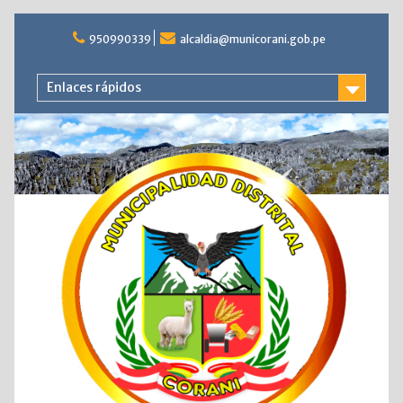
Saltar
al
950990339
alcaldia@municorani.gob.pe
contenido
Enlaces rápidos