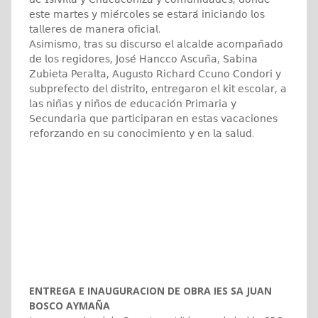
𝖾𝗌𝗍𝖾 𝗆𝖺𝗋𝗍𝖾𝗌 𝗒 𝗆𝗂𝖾́𝗋𝖼𝗈𝗅𝖾𝗌 𝗌𝖾 𝖾𝗌𝗍𝖺𝗋𝖺́ 𝗂𝗇𝗂𝖼𝗂𝖺𝗇𝖽𝗈 𝗅𝗈𝗌
𝗍𝖺𝗅𝗅𝖾𝗋𝖾𝗌 𝖽𝖾 𝗆𝖺𝗇𝖾𝗋𝖺 𝗈𝖿𝗂𝖼𝗂𝖺𝗅.
𝖠𝗌𝗂𝗆𝗂𝗌𝗆𝗈, 𝗍𝗋𝖺𝗌 𝗌𝗎 𝖽𝗂𝗌𝖼𝗎𝗋𝗌𝗈 𝖾𝗅 𝖺𝗅𝖼𝖺𝗅𝖽𝖾 𝖺𝖼𝗈𝗆𝗉𝖺𝗇̃𝖺𝖽𝗈
𝖽𝖾 𝗅𝗈𝗌 𝗋𝖾𝗀𝗂𝖽𝗈𝗋𝖾𝗌, 𝖩𝗈𝗌𝖾́ 𝖧𝖺𝗇𝖼𝖼𝗈 𝖠𝗌𝖼𝗎𝗇̃𝖺, 𝖲𝖺𝖻𝗂𝗇𝖺
𝖹𝗎𝖻𝗂𝖾𝗍𝖺 𝖯𝖾𝗋𝖺𝗅𝗍𝖺, 𝖠𝗎𝗀𝗎𝗌𝗍𝗈 𝖱𝗂𝖼𝗁𝖺𝗋𝖽 𝖢𝖼𝗎𝗇𝗈 𝖢𝗈𝗇𝖽𝗈𝗋𝗂 𝗒
𝗌𝗎𝖻𝗉𝗋𝖾𝖿𝖾𝖼𝗍𝗈 𝖽𝖾𝗅 𝖽𝗂𝗌𝗍𝗋𝗂𝗍𝗈, 𝖾𝗇𝗍𝗋𝖾𝗀𝖺𝗋𝗈𝗇 𝖾𝗅 𝗄𝗂𝗍 𝖾𝗌𝖼𝗈𝗅𝖺𝗋, 𝖺
𝗅𝖺𝗌 𝗇𝗂𝗇̃𝖺𝗌 𝗒 𝗇𝗂𝗇̃𝗈𝗌 𝖽𝖾 𝖾𝖽𝗎𝖼𝖺𝖼𝗂𝗈́𝗇 𝖯𝗋𝗂𝗆𝖺𝗋𝗂𝖺 𝗒
𝖲𝖾𝖼𝗎𝗇𝖽𝖺𝗋𝗂𝖺 𝗊𝗎𝖾 𝗉𝖺𝗋𝗍𝗂𝖼𝗂𝗉𝖺𝗋𝖺𝗇 𝖾𝗇 𝖾𝗌𝗍𝖺𝗌 𝗏𝖺𝖼𝖺𝖼𝗂𝗈𝗇𝖾𝗌
𝗋𝖾𝖿𝗈𝗋𝗓𝖺𝗇𝖽𝗈 𝖾𝗇 𝗌𝗎 𝖼𝗈𝗇𝗈𝖼𝗂𝗆𝗂𝖾𝗇𝗍𝗈 𝗒 𝖾𝗇 𝗅𝖺 𝗌𝖺𝗅𝗎𝖽.
ENTREGA E INAUGURACION DE OBRA IES SA JUAN
BOSCO AYMAÑA