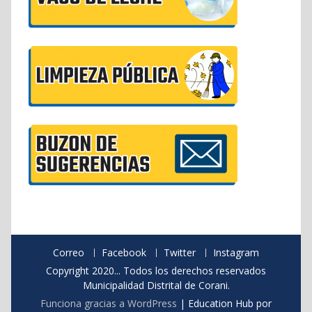
Correo
Facebook
Twitter
Instagram
Copyright 2020... Todos los derechos reservados
Municipalidad Distrital de Corani.
Funciona gracias a WordPress
|
Education Hub por