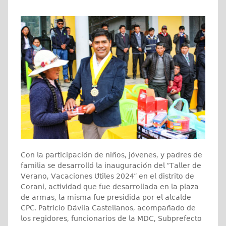
𝖢𝗈𝗇 𝗅𝖺 𝗉𝖺𝗋𝗍𝗂𝖼𝗂𝗉𝖺𝖼𝗂𝗈́𝗇 𝖽𝖾 𝗇𝗂𝗇̃𝗈𝗌, 𝗃𝗈́𝗏𝖾𝗇𝖾𝗌, 𝗒 𝗉𝖺𝖽𝗋𝖾𝗌 𝖽𝖾
𝖿𝖺𝗆𝗂𝗅𝗂𝖺 𝗌𝖾 𝖽𝖾𝗌𝖺𝗋𝗋𝗈𝗅𝗅𝗈́ 𝗅𝖺 𝗂𝗇𝖺𝗎𝗀𝗎𝗋𝖺𝖼𝗂𝗈́𝗇 𝖽𝖾𝗅 “𝖳𝖺𝗅𝗅𝖾𝗋 𝖽𝖾
𝖵𝖾𝗋𝖺𝗇𝗈, 𝖵𝖺𝖼𝖺𝖼𝗂𝗈𝗇𝖾𝗌 𝖴́𝗍𝗂𝗅𝖾𝗌 𝟤𝟢𝟤𝟦” 𝖾𝗇 𝖾𝗅 𝖽𝗂𝗌𝗍𝗋𝗂𝗍𝗈 𝖽𝖾
𝖢𝗈𝗋𝖺𝗇𝗂, 𝖺𝖼𝗍𝗂𝗏𝗂𝖽𝖺𝖽 𝗊𝗎𝖾 𝖿𝗎𝖾 𝖽𝖾𝗌𝖺𝗋𝗋𝗈𝗅𝗅𝖺𝖽𝖺 𝖾𝗇 𝗅𝖺 𝗉𝗅𝖺𝗓𝖺
𝖽𝖾 𝖺𝗋𝗆𝖺𝗌, 𝗅𝖺 𝗆𝗂𝗌𝗆𝖺 𝖿𝗎𝖾 𝗉𝗋𝖾𝗌𝗂𝖽𝗂𝖽𝖺 𝗉𝗈𝗋 𝖾𝗅 𝖺𝗅𝖼𝖺𝗅𝖽𝖾
𝖢𝖯𝖢. 𝖯𝖺𝗍𝗋𝗂𝖼𝗂𝗈 𝖣𝖺́𝗏𝗂𝗅𝖺 𝖢𝖺𝗌𝗍𝖾𝗅𝗅𝖺𝗇𝗈𝗌, 𝖺𝖼𝗈𝗆𝗉𝖺𝗇̃𝖺𝖽𝗈 𝖽𝖾
𝗅𝗈𝗌 𝗋𝖾𝗀𝗂𝖽𝗈𝗋𝖾𝗌, 𝖿𝗎𝗇𝖼𝗂𝗈𝗇𝖺𝗋𝗂𝗈𝗌 𝖽𝖾 𝗅𝖺 𝖬𝖣𝖢, 𝖲𝗎𝖻𝗉𝗋𝖾𝖿𝖾𝖼𝗍𝗈