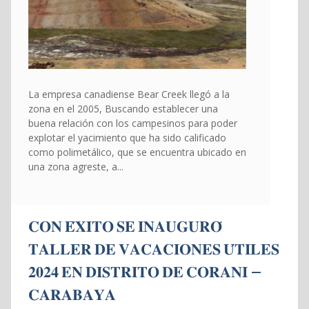
La empresa canadiense Bear Creek llegó a la
zona en el 2005, Buscando establecer una
buena relación con los campesinos para poder
explotar el yacimiento que ha sido calificado
como polimetálico, que se encuentra ubicado en
una zona agreste, a...
𝐂𝐎𝐍 𝐄́𝐗𝐈𝐓𝐎 𝐒𝐄 𝐈𝐍𝐀𝐔𝐆𝐔𝐑𝐎́
𝐓𝐀𝐋𝐋𝐄𝐑 𝐃𝐄 𝐕𝐀𝐂𝐀𝐂𝐈𝐎𝐍𝐄𝐒 𝐔́𝐓𝐈𝐋𝐄𝐒
𝟐𝟎𝟐𝟒 𝐄𝐍 𝐃𝐈𝐒𝐓𝐑𝐈𝐓𝐎 𝐃𝐄 𝐂𝐎𝐑𝐀𝐍𝐈 –
𝐂𝐀𝐑𝐀𝐁𝐀𝐘𝐀